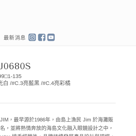
最新消息
J0680S
99□1-135
光白 /#C.3亮藍黑 /#C.4亮彩橘
IM，最早源於1986年，由島上漁民 Jim 於海灘販
」命名，並將熱情奔放的海島文化融入眼鏡設計之中，