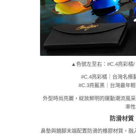
▲色號左至右：#C.4亮彩橘/ #
#C.4亮彩橘｜台灣名
#C.3亮藍黑｜台灣最
外型時尚亮麗，綻放鮮明的運動潮流風采，結
率性
防滑材質
鼻墊與鏡腳末端配置防滑的橡膠材質，融入