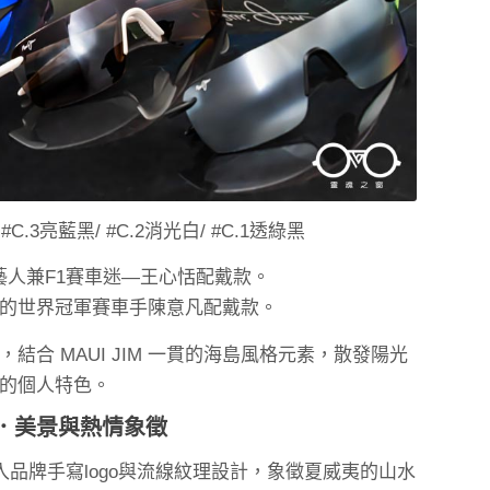
C.3亮藍黑/ #C.2消光白/ #C.1透綠黑
模藝人兼F1賽車迷—王心恬配戴款。
年輕的世界冠軍賽車手陳意凡配戴款。
合 MAUI JIM 一貫的海島風格元素，散發陽光
的個人特色。
．美景與熱情象徵
品牌手寫logo與流線紋理設計，象徵夏威夷的山水