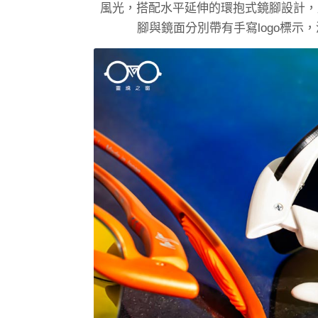
風光，搭配水平延伸的環抱式鏡腳設計，
腳與鏡面分別帶有手寫logo標