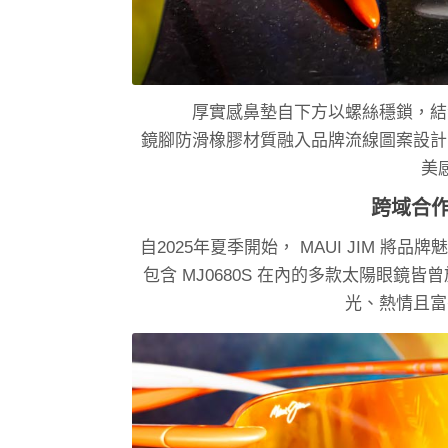
厚實感鼻墊自下方以螺絲穩鎖，結
鏡腳防滑橡膠材質融入品牌流線圖案設計
美
跨域合
自2025年夏季開始， MAUI JIM 
包含 MJ0680S 在內的多款太陽眼
光、熱情且富