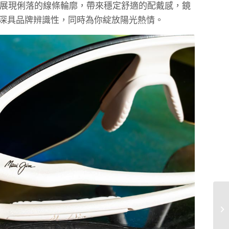
展現俐落的線條輪廓，帶來穩定舒適的配戴感，鏡
示，深具品牌辨識性，同時為你綻放陽光熱情。