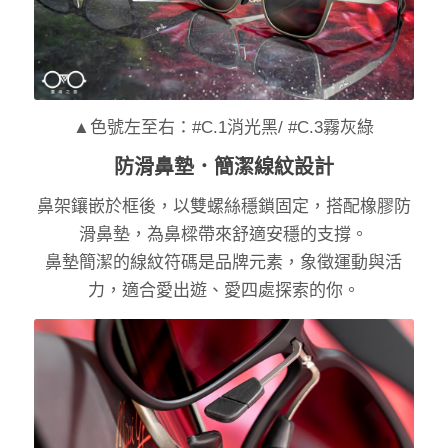
▲色號左至右：#C.1消光黑/ #C.3霧灰綠
防滑鼻墊．簡潔線紋設計
鼻架鑲嵌於框後，以雙螺絲穩鎖固定，搭配橡膠防
滑鼻墊，為鼻樑帶來舒適安穩的支撐。
鼻墊簡潔的線紋符碼是品牌元素，象徵運動與活
力，適合愛出遊、愛四處探索的你。