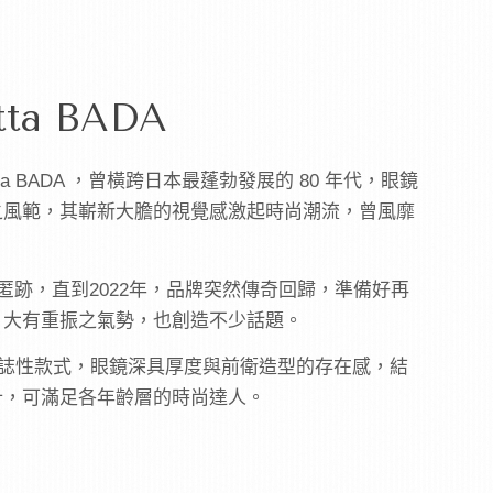
tta BADA
ta BADA
，曾橫跨日本最蓬勃發展的
80
年代，眼鏡
之風範，其嶄新大膽的視覺感激起時尚潮流，曾風靡
匿跡，直到
2022
年，品牌突然傳奇回歸，準備好再
，大有重振之氣勢，也創造不少話題。
誌性款式，眼鏡深具厚度與前衛造型的存在感，結
計，可滿足各年齡層的時尚達人。