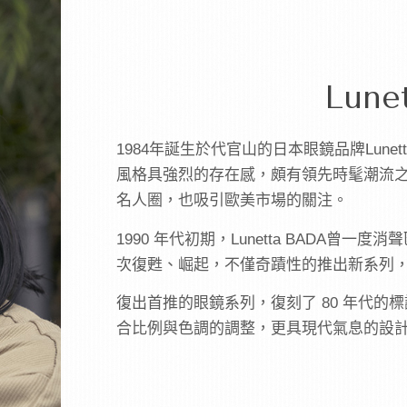
Lune
1984
年誕生於代官山的日本眼鏡品牌
Lunet
風格具強烈的存在感，頗有領先時髦潮流
名人圈，也吸引歐美市場的關注。
1990
年代初期，
Lunetta BADA
曾一度消聲
次復甦、崛起，不僅奇蹟性的推出新系列
復出首推的眼鏡系列，復刻了
80
年代的標
合比例與色調的調整，更具現代氣息的設