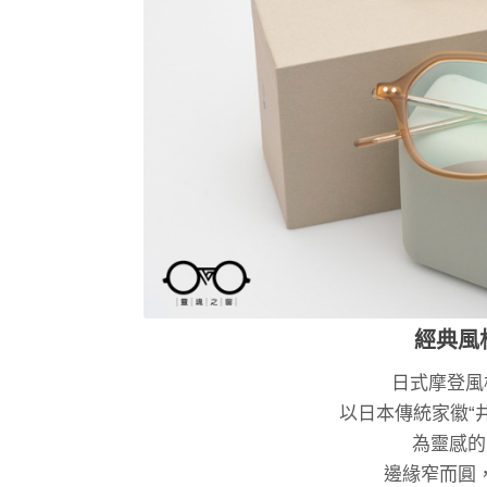
經典風
日式摩登風格
以日本傳統家徽“井
為靈感的
邊緣窄而圓