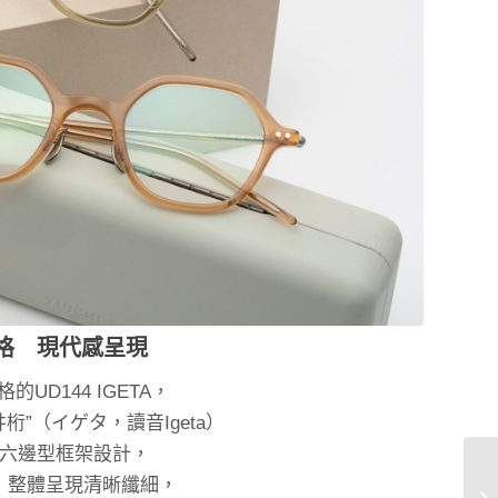
格 現代感呈現
的UD144 IGETA，
桁”（イゲタ，讀音Igeta）
六邊型框架設計，
，整體呈現清晰纖細，