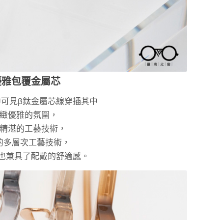
優雅包覆金屬芯
可見β鈦金屬芯線穿插其中
緻優雅的氛圍，
精湛的工藝技術，
的多層次工藝技術，
也兼具了配戴的舒適感。