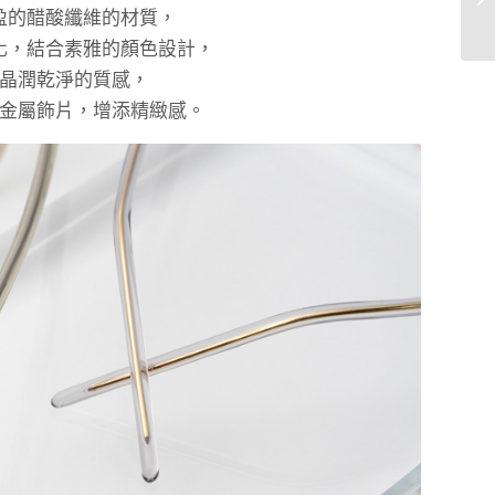
盈的醋酸纖維的材質，
化，結合素雅的顏色設計，
晶潤乾淨的質感，
金屬飾片，增添精緻感。