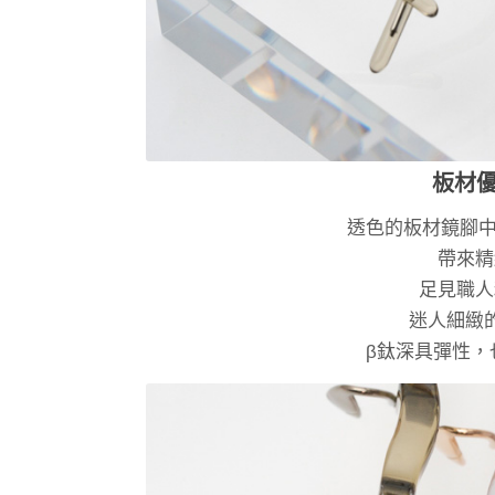
板材
透色的板材鏡腳中
帶來精
足見職人
迷人細緻
β鈦深具彈性，