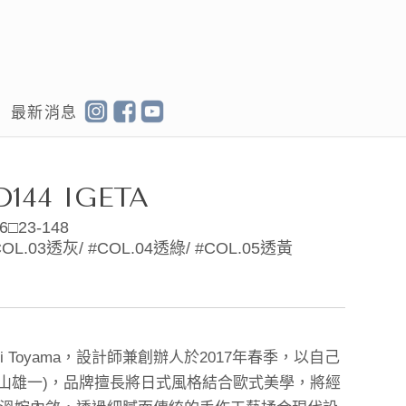
最新消息
D144 IGETA
6□23-148
COL.03透灰/ #COL.04透綠/ #COL.05透黃
chi Toyama，設計師兼創辦人於2017年春季，以自己
A(外山雄一)，品牌擅長將日式風格結合歐式美學，將經