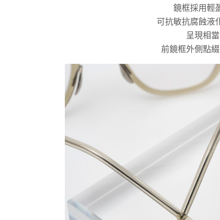
鏡框採用輕
可抗敏抗腐蝕液
呈現相當
前鏡框外側點綴