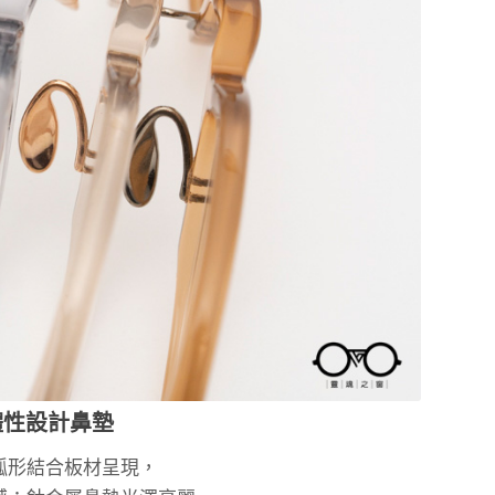
體性設計鼻墊
弧形結合板材呈現，