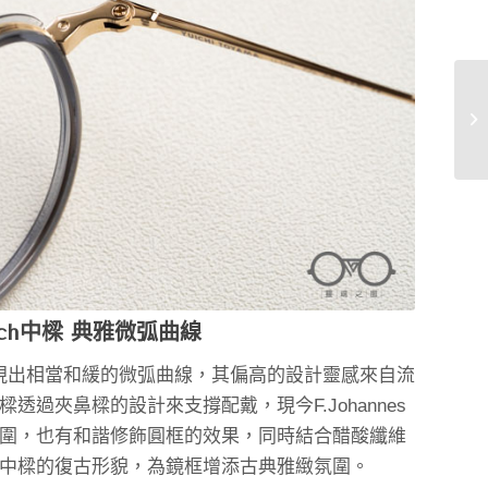
utch中樑 典雅微弧曲線
計，呈現出相當和緩的微弧曲線，其偏高的設計靈感來自流
透過夾鼻樑的設計來支撐配戴，現今F.Johannes
圍，也有和諧修飾圓框的效果，同時結合醋酸纖維
中樑的復古形貌，為鏡框增添古典雅緻氛圍。