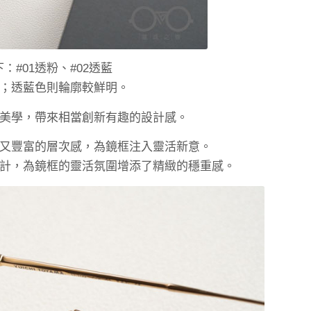
：#01透粉、#02透藍
；透藍色則輪廓較鮮明。
美學，帶來相當創新有趣的設計感。
又豐富的層次感，為鏡框注入靈活新意。
計，為鏡框的靈活氛圍增添了精緻的穩重感。