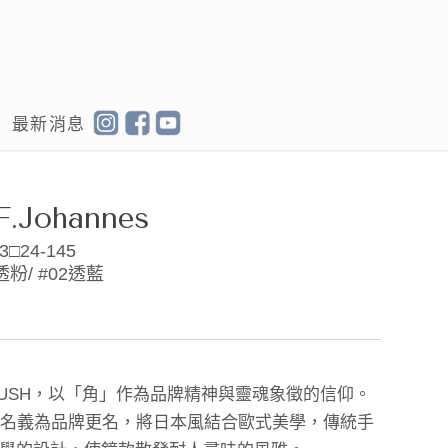
最新消息
F.Johannes
3□24-145
透粉/ #02透藍
前身是USH，以「角」作為品牌精神與靈魂象徵的信仰。
個人名義為品牌更名，將日本風結合歐式美學，傳統手