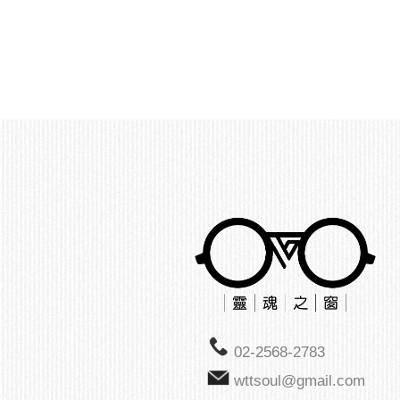
02-2568-2783
wttsoul@gmail.com