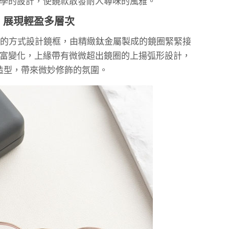
學的設計，使鏡款散發耐人尋味的風雅。
 展現輕盈多層次
 ，以獨特的方式設計鏡框，由精緻鈦金屬製成的鏡圈緊緊接
富變化，上緣帶有微微超出鏡圈的上揚弧形設計，
造型，帶來微妙修飾的氛圍。