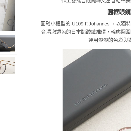
作工藝揉合既純粹又富含結構美
圓框眼鏡
圓融小框型的 U109 F.Johannes
合清澈透色的日本醋酸纖維環，輪廓圓潤
運用淡淡的色彩與