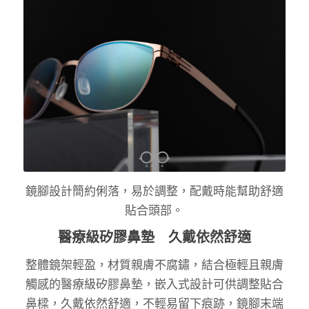
鏡腳設計簡約俐落，易於調整，配戴時能幫助舒適
貼合頭部。
醫療級矽膠鼻墊 久戴依然舒適
整體鏡架輕盈，材質親膚不腐鏽，結合極輕且親膚
觸感的醫療級矽膠鼻墊，嵌入式設計可供調整貼合
鼻樑，久戴依然舒適，不輕易留下痕跡，鏡腳末端