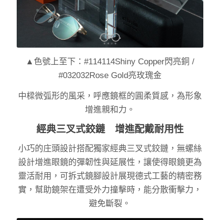
▲色號上至下：#114114Shiny Copper閃亮銅 /
#032032Rose Gold亮玫瑰金
中樑微弧形的風采，呼應鏡框的圓柔質感，為形象
增進親和力。
經典三叉式鉸鏈 增進配戴耐用性
小巧的庄頭設計搭配獨家經典三叉式鉸鏈，無螺絲
設計增進眼鏡的彈韌性與延展性，讓使得眼鏡更為
靈活耐用，可拆式鏡腳設計展現德式工藝的精密務
實，幫助鏡架在遭受外力撞擊時，能分散衝擊力，
避免斷裂。