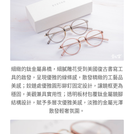
細緻的鈦金屬鼻橋，細膩雕花受到美國復古書寫工
具的啟發，呈現優雅的線條感，散發精緻的工藝品
美感；鉸鏈處優雅圓形鉚釘固定設計，讓鏡框更為
穩固，美觀兼具實用性；透明板材包覆鈦金屬鏡腳
結構設計，賦予多層次優雅美感，淡雅的金屬光澤
散發輕奢氛圍。