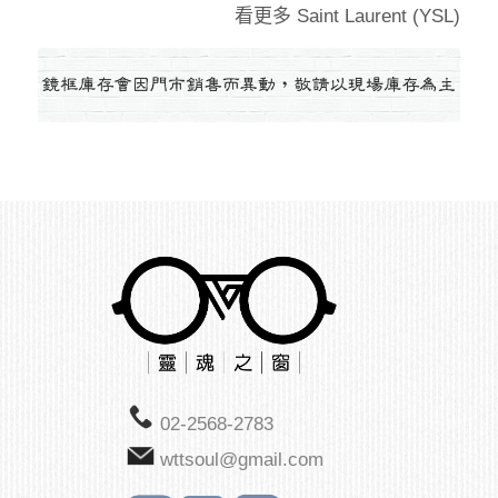
看更多
Saint Laurent (YSL)
02-2568-2783
wttsoul@gmail.com