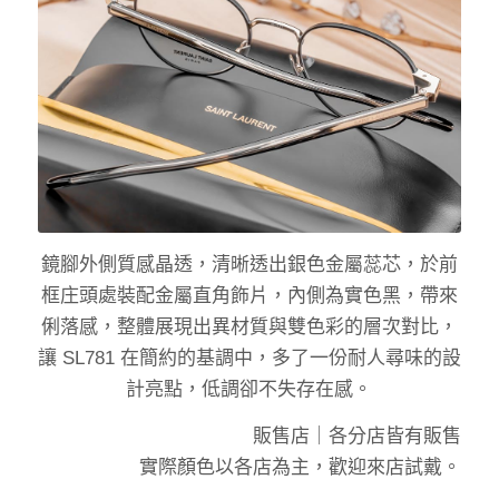
鏡腳外側質感晶透，清晰透出銀色金屬蕊芯，於前
框庄頭處裝配金屬直角飾片，內側為實色黑，帶來
俐落感，整體展現出異材質與雙色彩的層次對比，
讓 SL781 在簡約的基調中，多了一份耐人尋味的設
計亮點，低調卻不失存在感。
販售店｜
各分店皆有販售
實際顏色以各店為主，歡迎來店試戴。