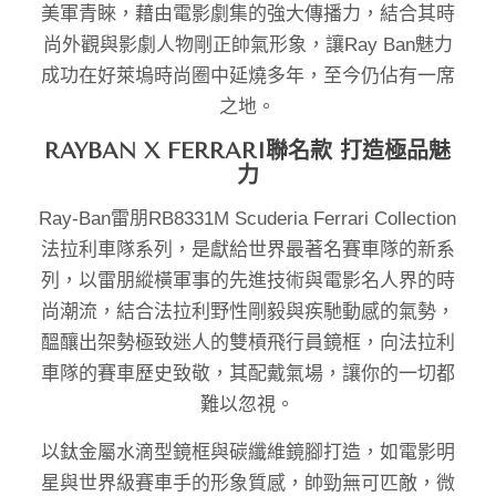
美軍青睞，藉由電影劇集的強大傳播力，結合其時
尚外觀與影劇人物剛正帥氣形象，讓Ray Ban魅力
成功在好萊塢時尚圈中延燒多年，至今仍佔有一席
之地。
RAYBAN X FERRARI聯名款 打造極品魅
力
Ray-Ban雷朋RB8331M Scuderia Ferrari Collection
法拉利車隊系列，是獻給世界最著名賽車隊的新系
列，以雷朋縱橫軍事的先進技術與電影名人界的時
尚潮流，結合法拉利野性剛毅與疾馳動感的氣勢，
醞釀出架勢極致迷人的雙槓飛行員鏡框，向法拉利
車隊的賽車歷史致敬，其配戴氣場，讓你的一切都
難以忽視。
以鈦金屬水滴型鏡框與碳纖維鏡腳打造，如電影明
星與世界級賽車手的形象質感，帥勁無可匹敵，微