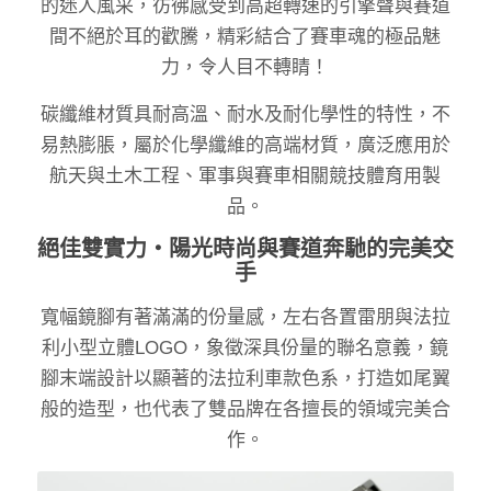
的迷人風采，彷彿感受到高超轉速的引擎聲與賽道
間不絕於耳的歡騰，精彩結合了賽車魂的極品魅
力，令人目不轉睛！
碳纖維材質具耐高溫、耐水及耐化學性的特性，不
易熱膨脹，屬於化學纖維的高端材質，廣泛應用於
航天與土木工程、軍事與賽車相關競技體育用製
品。
絕佳雙實力・陽光時尚與賽道奔馳的完美交
手
寬幅鏡腳有著滿滿的份量感，左右各置雷朋與法拉
利小型立體LOGO，象徵深具份量的聯名意義，鏡
腳末端設計以顯著的法拉利車款色系，打造如尾翼
般的造型，也代表了雙品牌在各擅長的領域完美合
作。