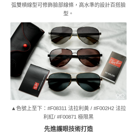
弧雙槓線型可修飾臉部線條，高水準的設計百搭臉
型。
▲色號上至下：#F08311 法拉利黃 / #F002H2 法拉
利紅/ #F00871 極限黑
先進護眼技術打造