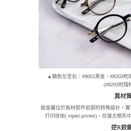
▲鏡款左至右：#9001黑金、#8203玳
(#8203玳瑁
異材
鈦金屬位於板材部件前部的特殊設計，實
打印技術( injekt printer)，
逆R鉸