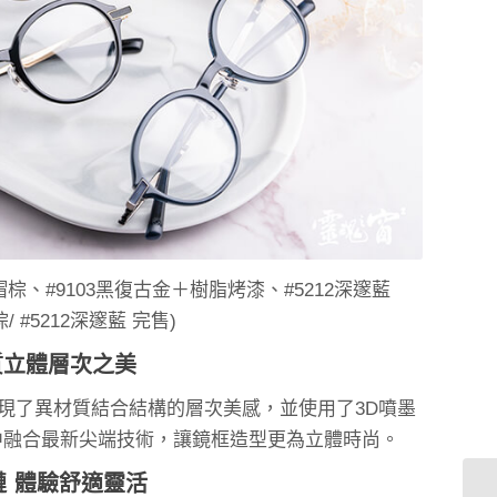
瑁棕、#9103黑復古金＋樹脂烤漆、#5212深邃藍
棕/ #5212深邃藍 完售)
質立體層次之美
現了異材質結合結構的層次美感，並使用了3D噴墨
在復古框形中融合最新尖端技術，讓鏡框造型更為立體時尚。
鏈 體驗舒適靈活