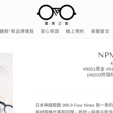
鏡框*新品牌進駐
安心保固
線上預約
客服留言
NP
4
#9001黑金 
(#8203玳瑁
日本神級眼鏡 999.9 Four Nine
板材眼鏡也重新回歸，掀起一股復古新浪