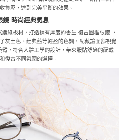
收負壓，達到完美平衡的效果。
眼鏡 時尚經典氣息
醋酸纖維板材，打造稍有厚度的書生 復古圓框眼鏡 ，
了灰土色、經典藍等輕盈的色調，配戴讓面部視覺
鏡臂，符合人體工學的設計，帶來服貼舒適的配戴
和復古不同氛圍的選擇。