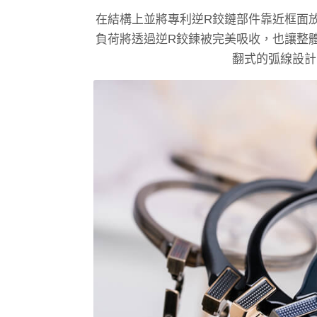
在結構上並將專利逆R鉸鏈部件靠近框面
負荷將透過逆R鉸鍊被完美吸收，也讓整
翻式的弧線設計