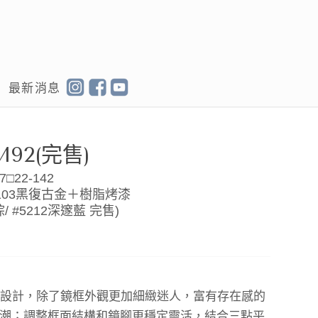
最新消息
M92(完售)
7□22-142
#9103黑復古金＋樹脂烤漆
棕/ #5212深邃藍 完售)
s 新一季的設計，除了鏡框外觀更加細緻迷人，富有存在感的
潮；調整框面結構和鏡腳更穩定靈活，結合三點平