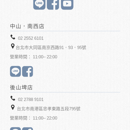
中山．南西店
02 2552 6101
台北市大同區南京西路91．93．95號
營業時間： 11:00– 22:00
後山埤店
02 2788 9101
台北市南港區忠孝東路五段795號
營業時間： 11:00– 22:00