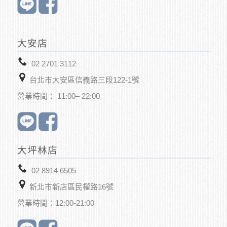
大安店
02 2701 3112
台北市大安區信義路三段122-1號
營業時間： 11:00– 22:00
大坪林店
02 8914 6505
新北市新店區
民權路16號
營業時間：12:00-21:00