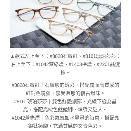
▲款式左上至下：#8828石紋紅、#8161琥珀莎莎；
右上至下：#1042蒼綠煙、#1403棕煙、#2201晶淺
棕。
#8828石紋紅｜石紋般的透彩，搭配霧面高質感的
紅銅色鏡腳，感受濃郁的復古韻味。
#8161琥珀莎莎｜雙色鮮艷濃郁，光線下極為晶
亮，搭配亮棕色鈦鏡腳，精緻又迷人。
#1042蒼綠煙｜色彩氤氳如水墨畫的詩意，搭配亮
銀鈦鏡腳，充滿質感的文青色彩。