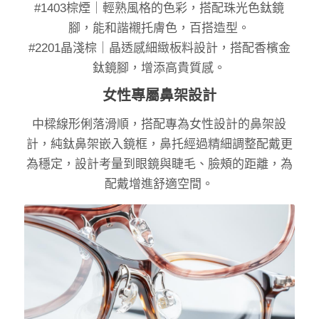
#1403棕煙｜輕熟風格的色彩，搭配珠光色鈦鏡
腳，能和諧襯托膚色，百搭造型。
#2201晶淺棕｜晶透感細緻板料設計，搭配香檳金
鈦鏡腳，增添高貴質感。
女性專屬鼻架設計
中樑線形俐落滑順，搭配專為女性設計的鼻架設
計，純鈦鼻架嵌入鏡框，鼻托經過精細調整配戴更
為穩定，設計考量到眼鏡與睫毛、臉頰的距離，為
配戴增進舒適空間。