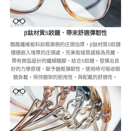
β鈦材質S鉸鏈．帶來舒適彈韌性
醋酸纖維板料前框兩側的庄頭加厚，β鈦材質S鉸鏈
穩穩嵌入增厚的庄頭處，完美銜接質感極為亮麗、
帶有微弧設計的纖細鏡腳，結合S鉸鏈，發揮出良
好的力學原理，賦予鏡框彈韌性，使用時可吸收眼
鏡負載，保持鏡架的耐用性，與配戴的舒適性。