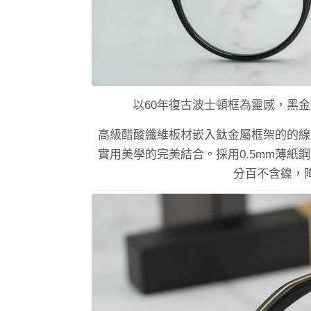
以60年復古波士頓框為靈感，黑
高級醋酸纖維板材嵌入鈦金屬框架的的線
實用美學的完美結合。採用0.5mm薄
分百不含鎳，