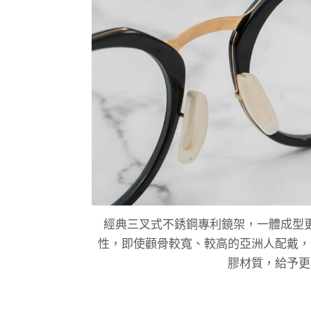
經典三叉式不銹鋼專利鏡架，一體成型
性，即使顴骨較寬、較高的亞洲人配戴，
膠材質，給予更