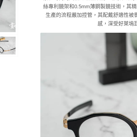
絲專利鏡架和0.5mm薄鋼製鏡技術，
生產的流程嚴加控管，其配戴舒適性被
感，深受好萊塢