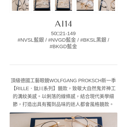
AI14
50□21-149
#NVSL藍銀 / #NVGD藍金 / #BKSL黑銀 /
#BKGD藍金
頂級德國工藝眼鏡WOLFGANG PROKSCH新一季
【RILLE．鈦川系列】鏡款，致敬大自然鬼斧神工
的溝紋美感。以俐落的線條感，結合現代美學細
節，打造出具有獨到品味的迷人都會風格鏡款。