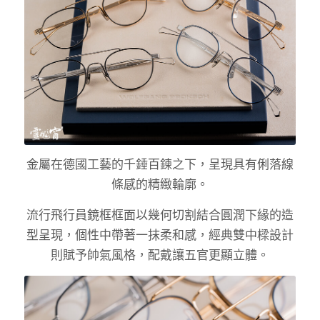
金屬在德國工藝的千錘百鍊之下，呈現具有俐落線
條感的精緻輪廓。
流行飛行員鏡框框面以幾何切割結合圓潤下緣的造
型呈現，個性中帶著一抹柔和感，經典雙中樑設計
則賦予帥氣風格，配戴讓五官更顯立體。