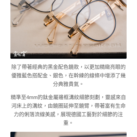
除了帶著經典的黑金配色鏡款，以更加精緻亮眼的
優雅藍色搭配金、銀色，在幹練的線條中增添了幾
分典雅貴氣。
精準至4mm的鈦金屬邊框溝紋細節刻劃，靈感來自
河床上的溝紋，由鏡圈延伸至鏡臂，帶著富有生命
力的俐落流線美感，展現德國工藝對於細節的注
重。