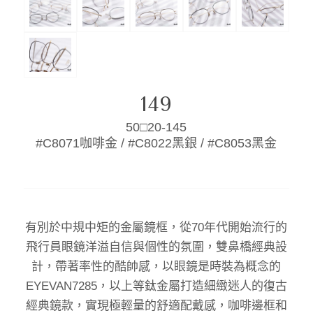
149
50□20-145
#C8071咖啡金 / #C8022黑銀 / #C8053黑金
有別於中規中矩的金屬鏡框，從70年代開始流行的
飛行員眼鏡洋溢自信與個性的氛圍，雙鼻橋經典設
計，帶著率性的酷帥感，以眼鏡是時裝為概念的
EYEVAN7285，以上等鈦金屬打造細緻迷人的復古
經典鏡款，實現極輕量的舒適配戴感，咖啡邊框和