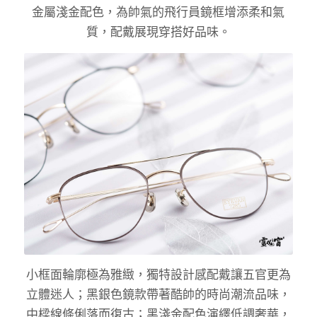
金屬淺金配色，為帥氣的飛行員鏡框增添柔和氣
質，配戴展現穿搭好品味。
小框面輪廓極為雅緻，獨特設計感配戴讓五官更為
立體迷人；黑銀色鏡款帶著酷帥的時尚潮流品味，
中樑線條俐落而復古；黑淺金配色演繹低調奢華，