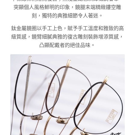
突顯個人風格鮮明的印象，鏡腿末端精緻鏤空雕
刻，獨特的典雅細節令人著迷。
鈦金屬鏡圈以手工上色，賦予手工溫度和雅致的高
級質感，鏡臂細膩典雅的復古雕刻裝飾增添質感，
凸顯配戴者的絕佳品味。